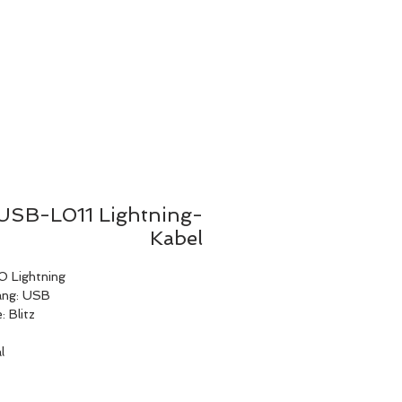
T US
PRODUCTS
SUPPORT
USB-L011 Lightning-
Kabel
 Lightning
ng: USB
 Blitz
l