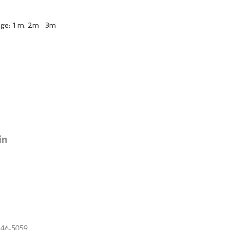
nge: 1 m. 2m 3m
S
-346-5059