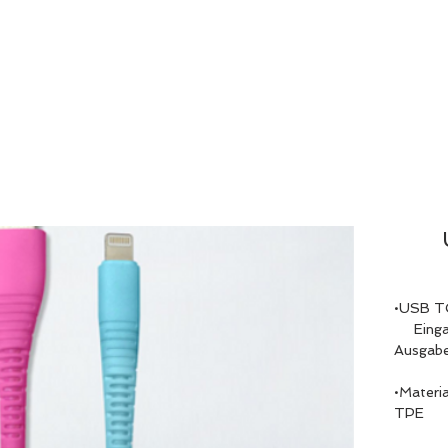
HOME
ABOU
•USB TO
Einga
Ausgabe:
•Materia
TPE