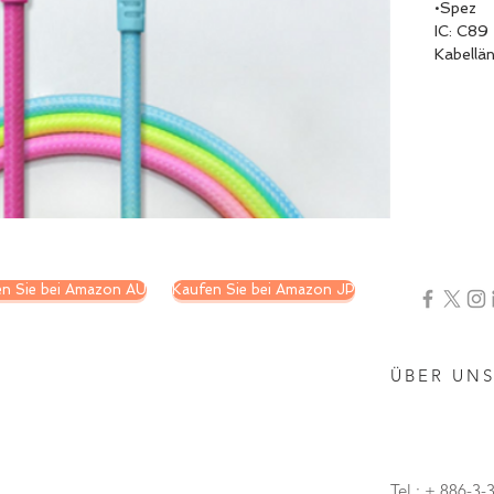
•Spez
IC: C89
Kabellä
n Sie bei Amazon AU
Kaufen Sie bei Amazon JP
ÜBER UN
Tel.: + 886-3