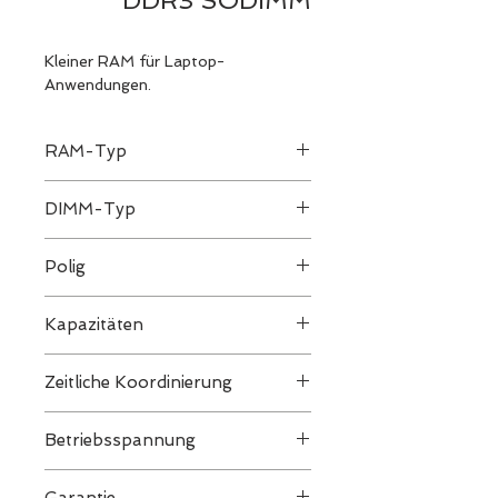
DDR3 SODIMM
Kleiner RAM für Laptop-
Anwendungen.
RAM-Typ
DDR3
DIMM-Typ
SODIMM
Polig
204-polig
Kapazitäten
2GB/4GB/8GB
Zeitliche Koordinierung
CL 11-11-11-28
Betriebsspannung
1,35 V